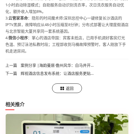
1小时启动除湿模式；自助服务自动识别洗衣率，次日洗衣服务自动优
化，额外收入增加8%。
3.
云管家革命
：隐形的时间魔术师:深圳总控中心一键修复长沙酒店的
IPTV黑屏，故障响应从48小时压缩至8分钟；分布式部署让大理度假酒店
与北京智能大厦共享同一套系统基因。
4.
微信小程序
：掌心的酒店帝国：宾客未抵店，已用手机调好客房灯光
色温、预订泳池私教时段；工程部收到马桶故障预警时，客人刚放下手
机走进房间。
上一篇
案例分享 |海韵曼居·儋州风华：白马井开元曼居酒店
下一篇
辉视酒店信息发布系统：让酒店服务更贴心、管理更省心的五大理由
返回
相关推介