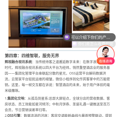
可以介绍下你们的产品么
你们是怎么收费的呢
第四章：四维智联，服务无界
辉视融合视讯系统
：当传统待客之道邂逅数字未来：在数字浪潮奔涌的
时代，辉视融合视讯系统以四大平台为经纬，悄然重塑酒店业的服务基
因——集团化管理平台串联起分散的星光，OSS运营平台解码数据洪
流，云管家平台轻抚运维的褶皱，微信小程序则化作宾客掌中的万能密
钥。这里，每一帧交互都在诉说：智慧酒店的未来，始于用户体验的毫
米级雕琢。
1.
集团化交响
：从孤岛到星系:总部大屏轻点，全球分店的营收数据、客
房状态、员工效能如星河倾泻；中秋月饼券、圣诞礼遇一键推送至百万
会员，节日营销误差率归零。
2.
OSS引擎
：数据流淌的河床：客房空调能耗曲线与暴雨预警联动，提前