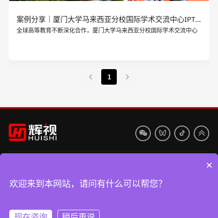
案例分享｜厦门大学马来西亚分校国际学术交流中心IPTV系统
全球高等教育不断深化合作，厦门大学马来西亚分校国际学术交流中心（以下简
1
×
400-839-9003
深圳市龙华区民治梅龙大道南贤商业广场B座1202
欢迎来到本网站，请问有什么可以帮您？
Copyright © 2020 深圳市宏辉智通科技有限公司 版权所有
粤ICP备
现在咨询
稍后再说