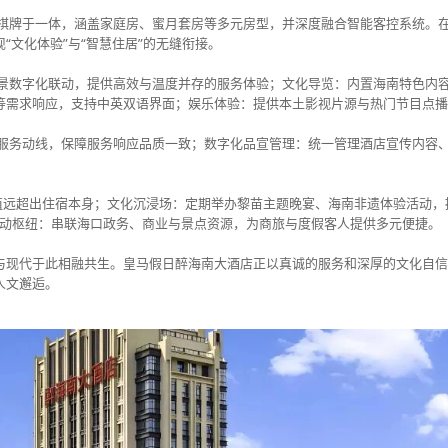
、棋牌于一体，涵盖家庭房、蜜月套房等多元房型，并深度融合智能客控系统。
“文化体验”与“智慧住居”的无缝衔接。
场景数字化联动，提供高效与温度并存的服务体验；文化导览：内置海南特色内
等需求响应，支持中英双语界面；娱乐体验：提供本土影视片源与热门节目点播
化服务动线，保障服务响应品质一致；数字化品宣管理：统一管理酒店宣传内容
。
价值远超出住宿本身；文化沉浸场：定期举办黎苗主题晚宴、海南非遗体验活动
联动枢纽：串联海口政务、商业与景点资源，为商旅与度假客人提供多元便捷。
与现代于此相融共生。皇马假日醉海南大酒店正以真诚的服务和深厚的文化自信
人文邂逅。