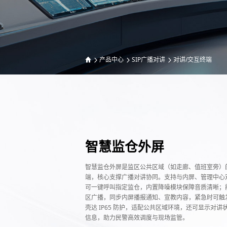
产品中心
SIP广播对讲
对讲/交互终端
智慧监仓外屏
智慧监仓外屏是监区公共区域（如走廊、值班室旁）
端，核心支撑广播对讲协同。支持与内屏、管理中心
可一键呼叫指定监仓，内置降噪模块保障音质清晰；能执
区广播，同步内屏播报通知、宣教内容，紧急时可触
壳达 IP65 防护，适配公共区域环境，还可显示对讲
信息，助力民警高效调度与现场监管。