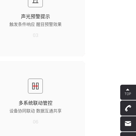
监仓内屏触发报警或有紧急事件时，外屏自动启
声光预警功能。​
声光预警提示
目预警效果
触发条件响应 醒目预警效果
过红色警示灯闪烁 + 高分贝提示音，快速吸引周
民警注意。
03
系统联动管控​
备协同联动
对接监区监控、门禁系统，报警时同步触发关联
备响应。
多系统联动管控​
据互通共享
设备协同联动 数据互通共享
对讲、广播记录同步上传至智慧监所平台，实现
控数据整合。
06