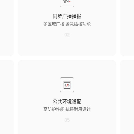
内置
可执行分区、全区广播指令，与监仓内屏同步播报
当
日常通知、宣教内容。
动
同步广播播报
紧急插播功能
醒
多区域广播 紧急插播功能
档，
紧急情况时可优先插播预警信息，覆盖监区公共区
通
域，确保信息传递及时。
边
02
公共环境适配​
多
高防护性能
设
报
外壳防护等级达 IP65，有效防尘防水，适应走廊、
可
值班室旁等公共环境。
设
公共环境适配​
抗损耐用设计
数
高防护性能 抗损耐用设计
握区
采用抗冲击材质，耐受日常碰撞，降低公共区域使
将
用损耗。
管
05