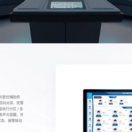
的管控辅助终
双向对讲，民警
行分区 / 全
发声光提醒。外
状态、报警联动