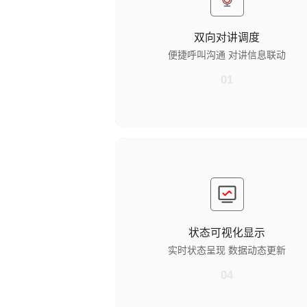
支持民警一键呼叫指定监仓内屏或管理中心，
降噪模块，保障音质清晰。
双向对讲调度
对讲信息联动
便捷呼叫沟通 对讲信息联动
通话时同步显示对应监仓编号，可自动录音存
便于后续追溯。
01
状态可视化显示
实时状态呈现
屏幕清晰显示当前对讲状态（空闲 / 通话中）、
警点位等关键信息。
状态可视化显示
数据动态更新
实时状态呈现 数据动态更新
同步刷新监区基础管控数据，助力民警直观掌
域监管情况。
04