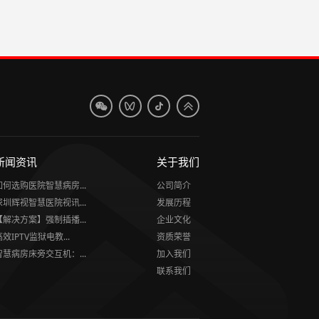
新闻资讯
关于我们
如何选购医院智慧病房...
公司简介
深圳辉视智慧医院视讯...
发展历程
【解决方案】强制插播...
企业文化
高效IPTV监狱电教...
资质荣誉
智慧病房床旁交互机：...
加入我们
联系我们