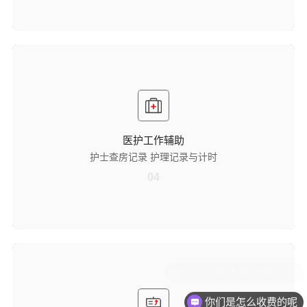
医护工作辅助
护士查房记录
可配合护士身份卡使用，自动完成护士查房信息记录，规范查房流程，
为后续护理工作追溯、评估及管理提供准确数据，提升护理管理效率。
护理记录与计时
医护工作辅助
具备护理记录功能，能详细记录护理操作内容；同时支持计时功能，辅
护士查房记录 护理记录与计时
助医护人员精准把控护理时间节点，确保护理操作规范、按时完成。
04
宣教与信息公示
多形式宣教展示
支持以图文、音频、视频等形式展示病区简介等宣教文章，丰富宣教内
你们是怎么收费的呢