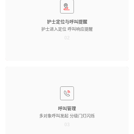
设备自带三色警示灯，当门口分机触发后，门灯同步闪烁，能精准定位
护士进入的房间，方便其他医护人员了解护士工作位置，优化工作协同
效率。
护士定位与呼叫提醒
呼叫响应提醒
护士进入定位 呼叫响应提醒
对本房间患者发起的呼叫进行屏幕显示，同时触发门灯闪烁，通过视觉
双重提醒，确保医护人员及时察觉患者呼叫需求，避免响应延迟。
02
呼叫管理
多对象呼叫发起
支持对医护主机或患者所在床位发起呼叫，医护人员可根据沟通场景灵
活选择呼叫对象，满足医护协作、医患沟通等不同需求，提升沟通便捷
性。
呼叫管理
分级门灯闪烁
多对象呼叫发起 分级门灯闪烁
针对患者呼叫类型（如普通呼叫、紧急呼叫）与患者护理级别，实现不
同颜色门灯闪烁，帮助医护人员快速判断呼叫优先级，优先处理紧急且
03
高护理级别的需求。