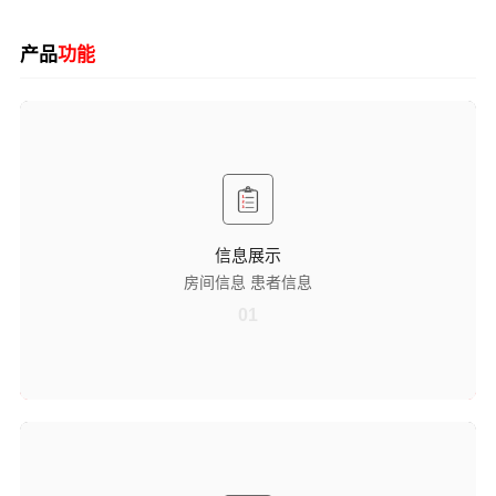
产品
功能
信息展示
房间信息
可直观显示房间名称及房间内包含的床位数量，帮助医护人员快速掌握
病房空间布局与床位分布情况，为日常工作调度提供基础信息支持。
患者信息
信息展示
同步展示房间内各床位号及对应患者信息，实现床位与患者身份的精准
房间信息 患者信息
关联，便于医护人员核对患者信息，减少信息核对误差，保障诊疗工作
准确开展。
01
护士定位与呼叫提醒
护士进入定位