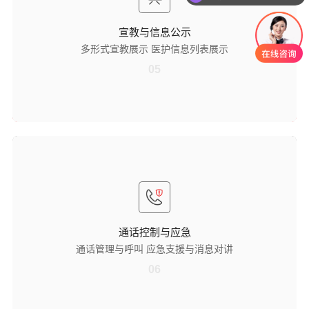
容呈现方式，降低患者及家属理解难度，助力健康知识高效传递。
医护信息列表展示
宣教与信息公示
兼容横屏和竖屏两种显示模式，支持医护与患者 1 对 1、1 对多两种交互
多形式宣教展示 医护信息列表展示
模式，可根据安装环境、使用场景灵活切换，适配多样化需求。
05
通话控制与应急
通话管理与呼叫
支持指定位置呼叫、拨号呼叫，可手动控制通话音量，同时能对通话进
行计时和录音，便于把控通话质量、留存沟通记录，为后续追溯提供依
据。
通话控制与应急
应急支援与消息对讲
通话管理与呼叫 应急支援与消息对讲
设有一键请求支援功能，紧急情况下医护人员可快速发起支援呼叫；同
时支持接听消息并进行对讲，实现即时信息传递，保障应急响应与日常
06
沟通顺畅。