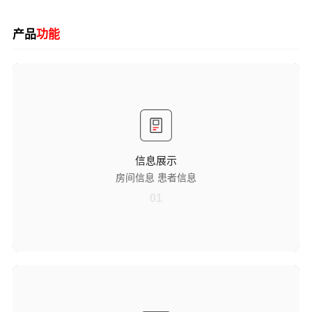
产品
功能
信息展示
房间信息
可清晰显示房间名称及房间内包含的床位数量，让医护人员快速掌握病
房空间布局与床位分布，提升空间识别效率，便于日常工作安排。
患者信息
信息展示
同步展示房间内各床位号及对应患者信息，实现床位与患者身份精准关
房间信息 患者信息
联，方便医护人员核对患者信息，减少信息核对误差，保障诊疗准确
性。
01
护士定位与呼叫提醒
护士进入定位