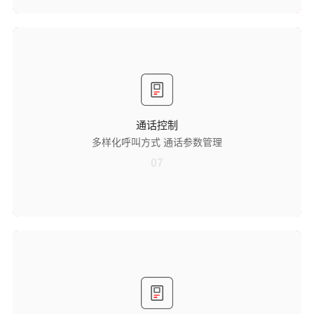
通话控制
多样化呼叫方式
支持指定位置呼叫与拨号呼叫两种方式，医护人员可根据目标对象快速
选择合适的呼叫途径，减少呼叫操作步骤，提升通话发起效率。
通话参数管理
通话控制
可手动调节通话音量，确保通话声音清晰；同时能对通话过程进行计时
多样化呼叫方式 通话参数管理
与录音，便于把控通话时长，留存通话记录，为后续沟通追溯提供依
据。
07
应急与消息交互
一键紧急支援
设有一键请求支援功能，当遇到紧急情况时，医护人员可快速发起支援
呼叫，确保及时获取协助，有效应对突发状况，保障医疗工作顺利开
展。