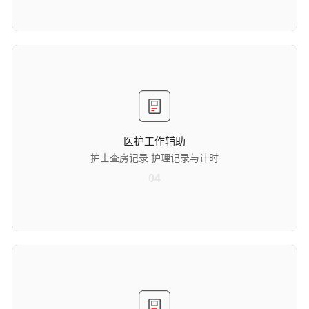
医护工作辅助
护士查房记录
可配合护士身份卡使用，自动完成护士查房信息记录，规范查房流程，
为后续护理工作追溯、评估及管理提供准确的数据支持，提升护理管理
效率。
医护工作辅助
护理记录与计时
护士查房记录 护理记录与计时
具备护理记录功能，能详细记录护理操作内容；同时支持计时功能，辅
助医护人员精准把控护理时间节点，确保护理操作按时完成，提升护理
04
规范性。
宣教与信息公示
多形式宣教展示
支持以图文、音频、视频等形式展示病区简介等宣教文章，丰富宣教内