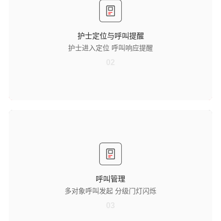
设备自带三色警示灯，当门口分机触发后，门灯同步闪烁，能精准定位
护士进入的房间，便于其他医护人员了解护士工作位置，协调工作流
程。
护士定位与呼叫提醒
呼叫响应提醒
护士进入定位 呼叫响应提醒
可对本房间患者发起的呼叫进行显示，同时触发门灯闪烁，通过双重提
醒确保医护人员及时察觉患者呼叫需求，避免响应延迟，保障患者需求
02
快速处理。
呼叫管理
多对象呼叫发起
支持对医护主机或患者所在床位发起呼叫，医护人员可根据沟通需求灵
活选择呼叫对象，满足医护间协作、医患间沟通等不同场景的呼叫需
求。
呼叫管理
分级门灯闪烁
多对象呼叫发起 分级门灯闪烁
针对患者呼叫类型（如普通呼叫、紧急呼叫）与患者护理级别，实现不
同颜色门灯闪烁提醒，帮助医护人员快速判断呼叫优先级，优先处理紧
03
急需求。