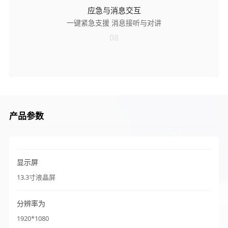
应急与消息交互
消息接听与对讲
一键紧急支援 消息接听与对讲
支持接收消息通知，同时可进行对讲沟通，实现医护间、医患间即时的
信息传递与语音交互，打破沟通时空限制，提升沟通便捷性与效率。
08
产品参数
显示屏
13.3寸液晶屏
分辨率为
1920*1080