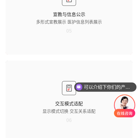
容呈现方式，降低患者及家属理解难度，助力健康知识有效传递。
医护信息列表展示
宣教与信息公示
展示本护理单元的医护人员信息，支持多模板设置，可包含医护照片、
多形式宣教展示 医护信息列表展示
床位信息、房间信息、患者信息等，方便患者及家属识别医护人员，增
进医患信任。
05
交互模式适配
显示模式切换
兼容横屏和竖屏两种显示模式，医护人员可根据病房安装环境、使用习
可以介绍下你们的产品么
惯灵活切换，提升设备安装适应性与操作便捷性，满足不同场景使用需
求。
交互模式适配
交互关系适配
显示模式切换 交互关系适配
支持医护与患者 1 对 1、1 对多两种交互模式，既能满足单人沟通需求，
也能应对多人协同沟通场景，提升交互灵活性，适配多样化工作场景。
06